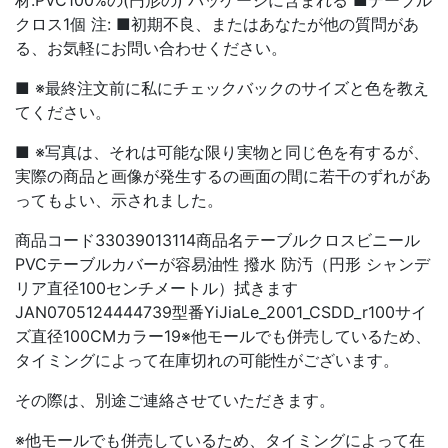
材:PVC100%の(円形の) パッケージに含まれる ■テーブル
クロス1個 注: ■初期不良、またはあなたが他の質問があ
る、お気軽にお問い合わせください。
■ ※最終注文前に私にチェックバックのサイズと色を教え
てください。
■ ※写真は、それは可能な限り実物と同じ色を有するが、
実際の商品と画像が発生するの画面の間に若干のずれがあ
ってもよい、示されました。
商品コード33039013114商品名テーブルクロスビニール
PVCテーブルカバーが容易油性 撥水 防汚（円形 シャンデ
リア直径100センチメートル）拭きます
JAN0705124444739型番YiJiaLe_2001_CSDD_r100サイ
ズ直径100CMカラー19※他モールでも併売しているため、
タイミングによって在庫切れの可能性がございます。
その際は、別途ご連絡させていただきます。
※他モールでも併売しているため、タイミングによって在