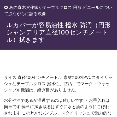
あの直木賞作家がテーブルクロス 円形 ビニールについ
て涙ながらに語る映像
テーブルクロスビニールPVCテーブ
ルカバーが容易油性 撥水 防汚（円形
シャンデリア直径100センチメート
ル）拭きます
サイズ:直径100センチメートル 素材:100%PVCスタイリッ
シュなテーブルクロス 撥水性、防汚、でマーク・ウォッ
シャブル機能は、継ぎ目がありません。
水分や油であるが浸透するのは難しいです ・お手入れは
簡単です:簡単に拭き取るはすぐに水と油のようにこぼれ
されます この1つはシンプル、スタイリッシュで魅力的な