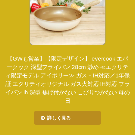
【GWも営業】【限定デザイン】 evercook エバ
ークック 深型フライパン 28cm 炒め ≪エクリテ
ィ限定モデル アイボリー≫ ガス・IH対応／1年保
証 エクリティオリジナル ガス火対応 IH対応 フラ
イパン ih 深型 焦げ付かない こびりつかない 母の
日
詳しく見る