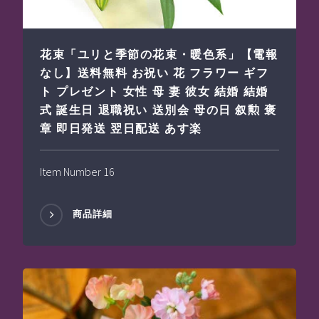
花束「ユリと季節の花束・暖色系」【電報
なし】送料無料 お祝い 花 フラワー ギフ
ト プレゼント 女性 母 妻 彼女 結婚 結婚
式 誕生日 退職祝い 送別会 母の日 叙勲 褒
章 即日発送 翌日配送 あす楽
Item Number 16
商品詳細