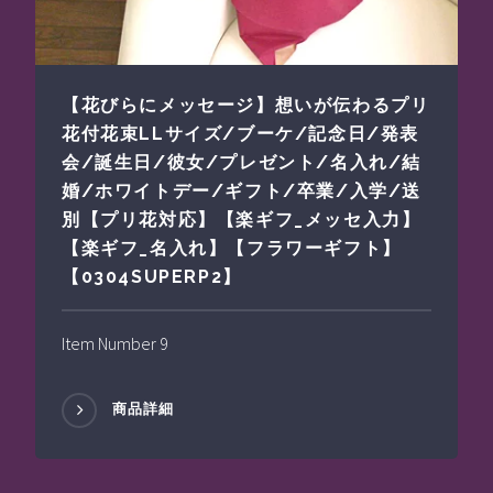
【花びらにメッセージ】想いが伝わるプリ
花付花束LLサイズ/ブーケ/記念日/発表
会/誕生日/彼女/プレゼント/名入れ/結
婚/ホワイトデー/ギフト/卒業/入学/送
別【プリ花対応】【楽ギフ_メッセ入力】
【楽ギフ_名入れ】【フラワーギフト】
【0304SUPERP2】
Item Number 9
商品詳細