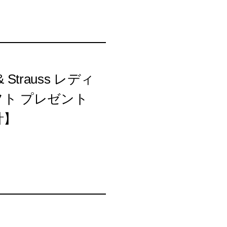
Strauss レディ
フト プレゼント
時計】