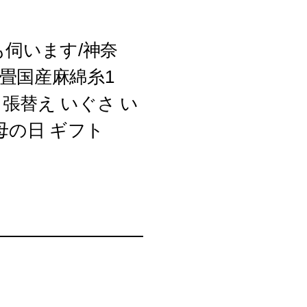
も伺います/神奈
畳国産麻綿糸1
換 張替え いぐさ い
 母の日 ギフト