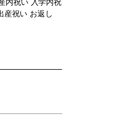
産内祝い 入学内祝
出産祝い お返し