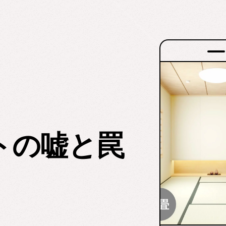
トの嘘と罠