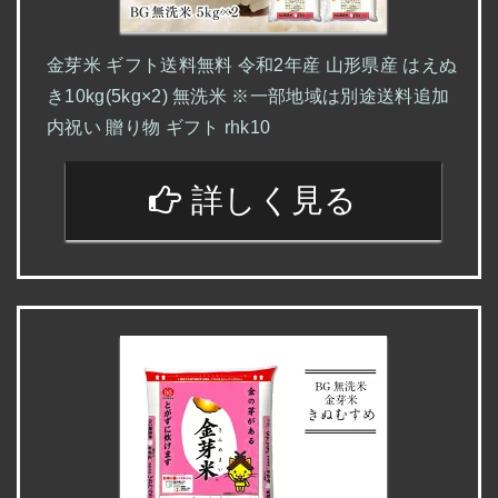
金芽米 ギフト送料無料 令和2年産 山形県産 はえぬ
き10kg(5kg×2) 無洗米 ※一部地域は別途送料追加
内祝い 贈り物 ギフト rhk10
詳しく見る