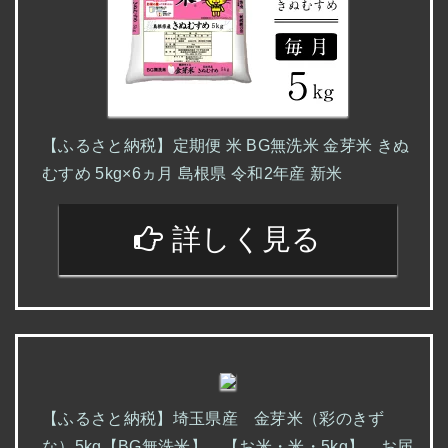
【ふるさと納税】定期便 米 BG無洗米 金芽米 きぬ
むすめ 5kg×6ヵ月 島根県 令和2年産 新米
詳しく見る
【ふるさと納税】埼玉県産 金芽米（彩のきず
な）5kg【BG無洗米】 【お米・米・5kg】 お届