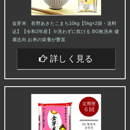
金芽米 長野あきたこまち10kg【5kg×2袋・送料
込】【令和2年産】※洗わずに炊ける BG無洗米 健
康志向 お米の栄養が豊富
詳しく見る