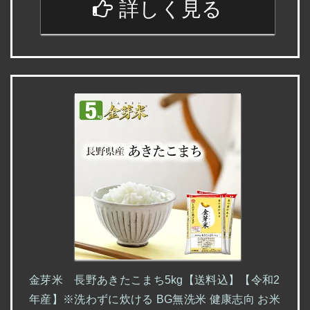
詳しく見る
金芽米 長野あきたこまち5kg【送料込】【令和2
年産】※洗わずに炊ける BG無洗米 健康志向 お米