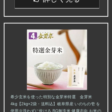
希少玄米を使った特別な金芽米特選 金芽米
4kg【2kg×2袋・送料込】岐阜県産 いのちの壱 を
使用※洗わずに炊ける BG無洗米 健康志向 お米の